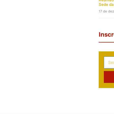
Sede d
17 de de
Insc