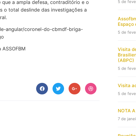
que a ampla defesa, contraditório e o
5 de feve
s o total deslinde das investigações a
al.
Assofbm
Espaço 
de-angular/coronel-do-cbmdf-briga-
5 de feve
go
SSOFBM
Visita d
Brasilie
(ABPC)
5 de feve
Visita 
5 de feve
NOTA A
7 de jane
Reunião