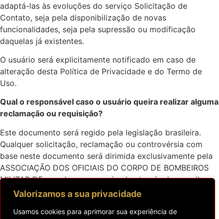
adaptá-las às evoluções do serviço Solicitação de
Contato, seja pela disponibilização de novas
funcionalidades, seja pela supressão ou modificação
daquelas já existentes.
O usuário será explicitamente notificado em caso de
alteração desta Política de Privacidade e do Termo de
Uso.
Qual o responsável caso o usuário queira realizar alguma
reclamação ou requisição?
Este documento será regido pela legislação brasileira.
Qualquer solicitação, reclamação ou controvérsia com
base neste documento será dirimida exclusivamente pela
ASSOCIAÇÃO DOS OFICIAIS DO CORPO DE BOMBEIROS
MILITAR DF e pode ser comunicada através do e-mail:
contato@assofbm.com.br.
Valorizamos a sua privacidade
Sem prejuízo de qualquer outra via de recurso
Usamos cookies para aprimorar sua experiência de