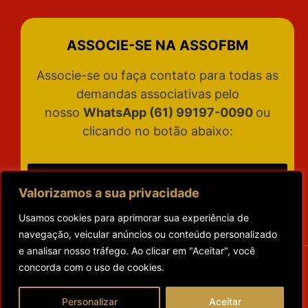
ASSOCIE-SE NA ASSOFBM
Associe-se ou faça contato para todas as
demandas associativas pelo
nosso
WhatsApp (61) 99197-0090
ou
clicando no botão abaixo:
ATENDIMENTO
Valorizamos a sua privacidade
Usamos cookies para aprimorar sua experiência de
navegação, veicular anúncios ou conteúdo personalizado
e analisar nosso tráfego. Ao clicar em "Aceitar", você
concorda com o uso de cookies.
Personalizar
Aceitar